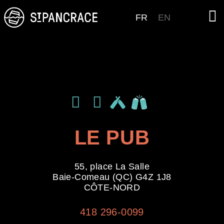
FR
EN
LIKE THIS BREWERY ON
LIKE THIS BREWERY ON
LIKE THIS BREWERY ON
LE PUB
55, place La Salle
Baie-Comeau (QC) G4Z 1J8
CÔTE-NORD
418 296-0099