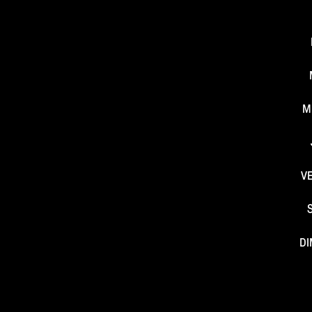
M
V
DI