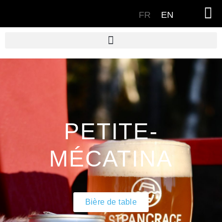
FR
EN
PETITE-
MÉCATINA
Bière de table