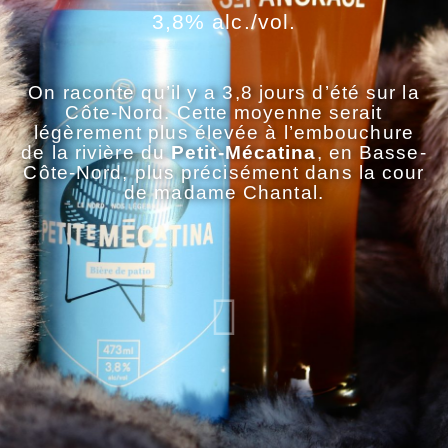
3,8% alc./vol.
On raconte qu’il y a 3,8 jours d’été sur la
Côte-Nord. Cette moyenne serait
légèrement plus élevée à l’embouchure
de la rivière du
Petit-Mécatina
, en Basse-
Côte-Nord, plus précisément dans la cour
de madame Chantal.