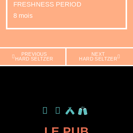
FRESHNESS PERIOD
8 mois
PREVIOUS
NEXT
HARD SELTZER
HARD SELTZER
LIKE THIS BREWERY ON
LIKE THIS BREWERY ON
LIKE THIS BREWERY ON
LE PUB