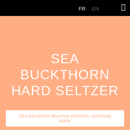
FR
EN
SEA
BUCKTHORN
HARD SELTZER
Sea buckthorn flavored alcoholic sparkling
water