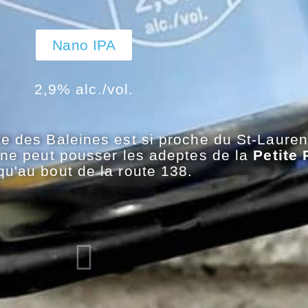
Nano IPA
2,9% alc./vol.
e des Baleines est si proche du St-Lauren
eine peut pousser les adeptes de la
Petite 
qu'au bout de la route 138.