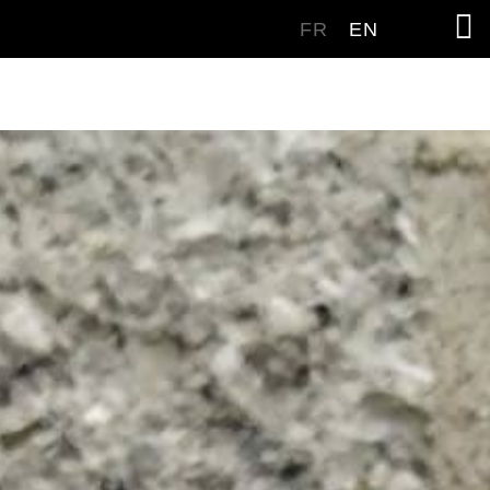
FR
EN
arrières