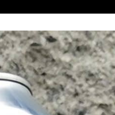
Événements
Concours
Club Impérial
C